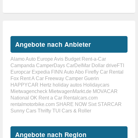
Angebote nach Anbieter
Alamo
Auto Europe
Avis
Budget Rent-a-Car
Campanda
CamperDays
CarDelMar
Dollar
driveFTI
Europcar
Expedia
FINN Auto Abo
Firefly Car Rental
Fox Rent A Car
Freeway Camper
Guerin
HAPPYCAR
Hertz
holiday autos
Holidaycars
Mietwagencheck
MietwagenMarkt.de
MOVACAR
National
OK Rent a Car
Rentalcars.com
rentalmotorbike.com
SHARE NOW
Sixt
STARCAR
Sunny Cars
Thrifty
TUI Cars & Roller
Angebote nach Region