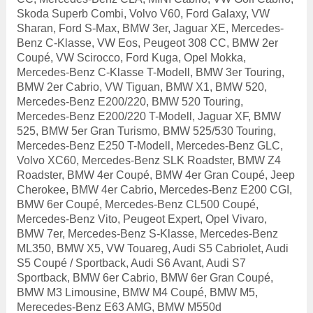
Skoda Superb Combi, Volvo V60, Ford Galaxy, VW
Sharan, Ford S-Max, BMW 3er, Jaguar XE, Mercedes-
Benz C-Klasse, VW Eos, Peugeot 308 CC, BMW 2er
Coupé, VW Scirocco, Ford Kuga, Opel Mokka,
Mercedes-Benz C-Klasse T-Modell, BMW 3er Touring,
BMW 2er Cabrio, VW Tiguan, BMW X1, BMW 520,
Mercedes-Benz E200/220, BMW 520 Touring,
Mercedes-Benz E200/220 T-Modell, Jaguar XF, BMW
525, BMW 5er Gran Turismo, BMW 525/530 Touring,
Mercedes-Benz E250 T-Modell, Mercedes-Benz GLC,
Volvo XC60, Mercedes-Benz SLK Roadster, BMW Z4
Roadster, BMW 4er Coupé, BMW 4er Gran Coupé, Jeep
Cherokee, BMW 4er Cabrio, Mercedes-Benz E200 CGI,
BMW 6er Coupé, Mercedes-Benz CL500 Coupé,
Mercedes-Benz Vito, Peugeot Expert, Opel Vivaro,
BMW 7er, Mercedes-Benz S-Klasse, Mercedes-Benz
ML350, BMW X5, VW Touareg, Audi S5 Cabriolet, Audi
S5 Coupé / Sportback, Audi S6 Avant, Audi S7
Sportback, BMW 6er Cabrio, BMW 6er Gran Coupé,
BMW M3 Limousine, BMW M4 Coupé, BMW M5,
Merecedes-Benz E63 AMG, BMW M550d