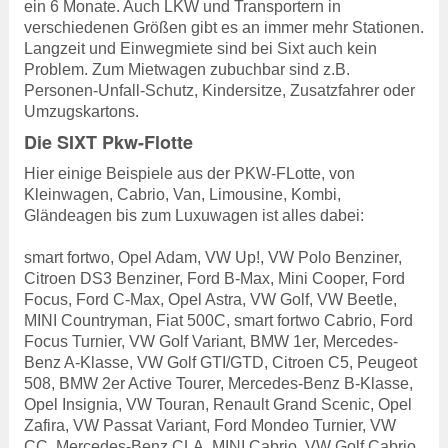
ein 6 Monate. Auch LKW und Transportern in
verschiedenen Größen gibt es an immer mehr Stationen.
Langzeit und Einwegmiete sind bei Sixt auch kein
Problem. Zum Mietwagen zubuchbar sind z.B.
Personen-Unfall-Schutz, Kindersitze, Zusatzfahrer oder
Umzugskartons.
Die SIXT Pkw-Flotte
Hier einige Beispiele aus der PKW-FLotte, von
Kleinwagen, Cabrio, Van, Limousine, Kombi,
Gländeagen bis zum Luxuwagen ist alles dabei:
smart fortwo, Opel Adam, VW Up!, VW Polo Benziner,
Citroen DS3 Benziner, Ford B-Max, Mini Cooper, Ford
Focus, Ford C-Max, Opel Astra, VW Golf, VW Beetle,
MINI Countryman, Fiat 500C, smart fortwo Cabrio, Ford
Focus Turnier, VW Golf Variant, BMW 1er, Mercedes-
Benz A-Klasse, VW Golf GTI/GTD, Citroen C5, Peugeot
508, BMW 2er Active Tourer, Mercedes-Benz B-Klasse,
Opel Insignia, VW Touran, Renault Grand Scenic, Opel
Zafira, VW Passat Variant, Ford Mondeo Turnier, VW
CC, Mercedes-Benz CLA, MINI Cabrio, VW Golf Cabrio,