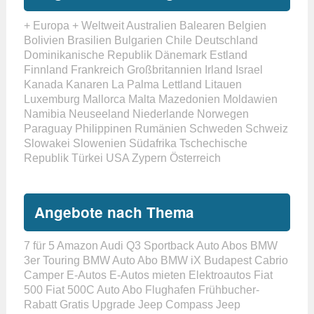
+ Europa
+ Weltweit
Australien
Balearen
Belgien
Bolivien
Brasilien
Bulgarien
Chile
Deutschland
Dominikanische Republik
Dänemark
Estland
Finnland
Frankreich
Großbritannien
Irland
Israel
Kanada
Kanaren
La Palma
Lettland
Litauen
Luxemburg
Mallorca
Malta
Mazedonien
Moldawien
Namibia
Neuseeland
Niederlande
Norwegen
Paraguay
Philippinen
Rumänien
Schweden
Schweiz
Slowakei
Slowenien
Südafrika
Tschechische
Republik
Türkei
USA
Zypern
Österreich
Angebote nach Thema
7 für 5
Amazon
Audi Q3 Sportback
Auto Abos
BMW
3er Touring
BMW Auto Abo
BMW iX
Budapest
Cabrio
Camper
E-Autos
E-Autos mieten
Elektroautos
Fiat
500
Fiat 500C Auto Abo
Flughafen
Frühbucher-
Rabatt
Gratis Upgrade
Jeep Compass
Jeep