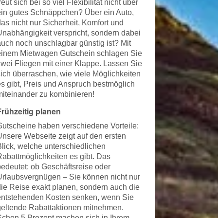
reut sich bei so viel Flexibilität nicht über
ein gutes Schnäppchen? Über ein Auto,
das nicht nur Sicherheit, Komfort und
Unabhängigkeit verspricht, sondern dabei
auch noch unschlagbar günstig ist? Mit
einem Mietwagen Gutschein schlagen Sie
zwei Fliegen mit einer Klappe. Lassen Sie
sich überraschen, wie viele Möglichkeiten
es gibt, Preis und Anspruch bestmöglich
miteinander zu kombinieren!
Frühzeitig planen
Gutscheine haben verschiedene Vorteile:
Unsere Webseite zeigt auf den ersten
Blick, welche unterschiedlichen
Rabattmöglichkeiten es gibt. Das
bedeutet: ob Geschäftsreise oder
Urlaubsvergnügen – Sie können nicht nur
die Reise exakt planen, sondern auch die
entstehenden Kosten senken, wenn Sie
geltende Rabattaktionen mitnehmen.
Schon 5 Prozent machen sich in Ihrem