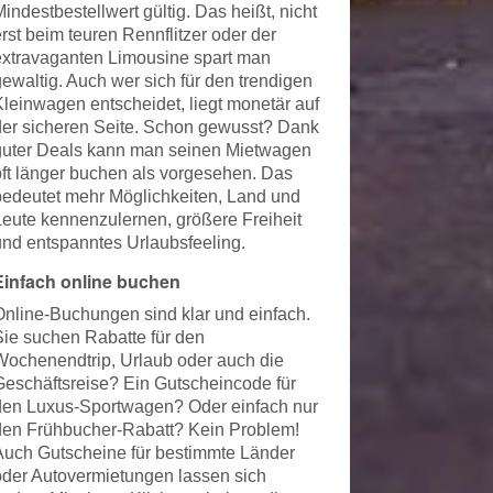
indestbestellwert gültig. Das heißt, nicht
rst beim teuren Rennflitzer oder der
extravaganten Limousine spart man
gewaltig. Auch wer sich für den trendigen
Kleinwagen entscheidet, liegt monetär auf
der sicheren Seite. Schon gewusst? Dank
guter Deals kann man seinen Mietwagen
oft länger buchen als vorgesehen. Das
bedeutet mehr Möglichkeiten, Land und
Leute kennenzulernen, größere Freiheit
und entspanntes Urlaubsfeeling.
Einfach online buchen
Online-Buchungen sind klar und einfach.
Sie suchen Rabatte für den
Wochenendtrip, Urlaub oder auch die
Geschäftsreise? Ein Gutscheincode für
den Luxus-Sportwagen? Oder einfach nur
den Frühbucher-Rabatt? Kein Problem!
Auch Gutscheine für bestimmte Länder
oder Autovermietungen lassen sich