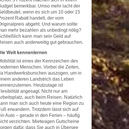
Budget bemerkbar. Umso mehr lacht der
Geldbeutel, wenn es sich um 10 oder 15
Prozent Rabatt handelt, der vom
Originalpreis abgeht. Und warum sollte
man mehr bezahlen als unbedingt nötig?
Schließlich kann man sein Geld auf
Reisen auch anderweitig gut gebrauchen.
Die Welt kennenlernen
Mobilität ist eines der Kennzeichen des
modernen Menschen. Vorbei die Zeiten,
da Handwerksburschen auszogen, um in
einem anderen Landstrich das Leben
kennenzulernen. Heutzutage ist
lexibilität angesagt. Nicht nur am
Arbeitsplatz, auch beim Reisen. Natürlich
kann man sich auch heute eine Region zu
Fuß erwandern. Trotzdem lässt sich auf
ein Auto – gerade in den Ferien – häufig
nicht verzichten. Mietwagen Gutscheine
sorgen dafür, dass Sie auch in Übersee