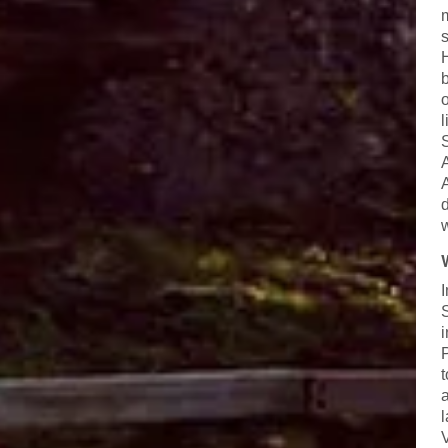
b
d
w
I