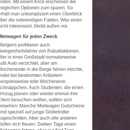
finden. Mit einem Klick erscheinen die
möglichen Optionen zum sparen. So
erhält man unkompliziert einen Überblick
über die notwendigen Fakten. Was einen
icht interessiert, bleibt außen vor.
Mietwagen für jeden Zweck
Übrigens profitieren auch
Gelegenheitsfahrer von Rabattaktionen.
Wer in einer Großstadt normalerweise
aufs Auto verzichtet, aber am
Wochenende in die Berge fahren möchte,
findet bei bestimmten Anbietern
beispielsweise tolle Wochenend-
Schnäppchen. Auch Studenten, die einen
Umzug planen oder wieder einmal ihre
Eltern besuchen wollen, sollten sich
umsehen: Manche Mietwagen Gutscheine
ind speziell auf junge Globetrotter
zugeschnitten. Aber auch alle anderen
dürfen sich freuen: Sieben Tage einen