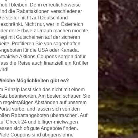
mobil bleiben. Denn erfreulicherweise
sind die Rabattaktionen verschiedener
Hersteller nicht auf Deutschland
eschränkt. Nicht nur, wer in Österreich
oder der Schweiz Urlaub machen möchte,
liegt mit Gutscheinen auf der sicheren
Seite. Profitieren Sie von sagenhaften
Angeboten für die USA oder Kanada.
Attraktive Aktions-Coupons sorgen dafür,
ass die Reise auch finanziell ein Knüller
ird!
Welche Möglichkeiten gibt es?
m Prinzip lässt sich das nicht mit einem
Satz beantworten. Am besten schauen Sie
in regelmäßigen Abständen auf unserem
Portal vorbei und lassen sich von den
tollen Rabattangeboten überraschen. Auf
auf Check 24 und billiger-mietwagen
lassen sich oft gute Angebote finden.
Viele Coupons sind übrigens ohne