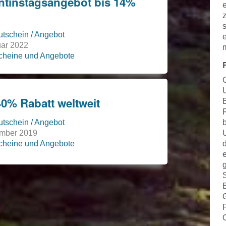
ntinstagsangebot bis 14%
tschein / Angebot
uar 2022
scheine und Angebote
40% Rabatt weltweit
tschein / Angebot
ember 2019
scheine und Angebote