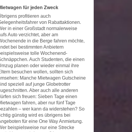
Mietwagen für jeden Zweck
Übrigens profitieren auch
Gelegenheitsfahrer von Rabattaktionen.
Wer in einer Großstadt normalerweise
aufs Auto verzichtet, aber am
Wochenende in die Berge fahren möchte,
findet bei bestimmten Anbietern
beispielsweise tolle Wochenend-
Schnäppchen. Auch Studenten, die einen
Umzug planen oder wieder einmal ihre
Eltern besuchen wollen, sollten sich
umsehen: Manche Mietwagen Gutscheine
ind speziell auf junge Globetrotter
zugeschnitten. Aber auch alle anderen
dürfen sich freuen: Sieben Tage einen
Mietwagen fahren, aber nur fünf Tage
bezahlen – wer kann da widerstehen? So
ichtig günstig wird es übrigens bei
Angeboten für eine One Way Anmietung.
Wer beispielsweise nur eine Strecke