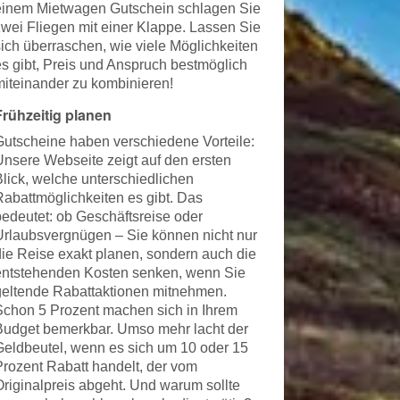
einem Mietwagen Gutschein schlagen Sie
zwei Fliegen mit einer Klappe. Lassen Sie
sich überraschen, wie viele Möglichkeiten
es gibt, Preis und Anspruch bestmöglich
miteinander zu kombinieren!
Frühzeitig planen
Gutscheine haben verschiedene Vorteile:
Unsere Webseite zeigt auf den ersten
Blick, welche unterschiedlichen
Rabattmöglichkeiten es gibt. Das
bedeutet: ob Geschäftsreise oder
Urlaubsvergnügen – Sie können nicht nur
die Reise exakt planen, sondern auch die
entstehenden Kosten senken, wenn Sie
geltende Rabattaktionen mitnehmen.
Schon 5 Prozent machen sich in Ihrem
Budget bemerkbar. Umso mehr lacht der
Geldbeutel, wenn es sich um 10 oder 15
Prozent Rabatt handelt, der vom
Originalpreis abgeht. Und warum sollte