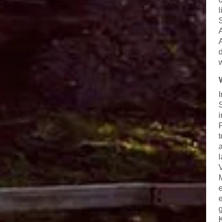
d
w
I
M
e