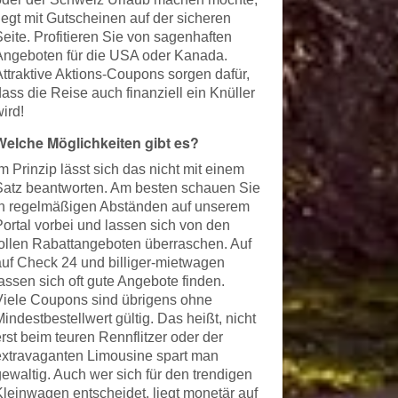
liegt mit Gutscheinen auf der sicheren
Seite. Profitieren Sie von sagenhaften
Angeboten für die USA oder Kanada.
Attraktive Aktions-Coupons sorgen dafür,
ass die Reise auch finanziell ein Knüller
ird!
Welche Möglichkeiten gibt es?
m Prinzip lässt sich das nicht mit einem
Satz beantworten. Am besten schauen Sie
in regelmäßigen Abständen auf unserem
Portal vorbei und lassen sich von den
tollen Rabattangeboten überraschen. Auf
auf Check 24 und billiger-mietwagen
lassen sich oft gute Angebote finden.
Viele Coupons sind übrigens ohne
indestbestellwert gültig. Das heißt, nicht
rst beim teuren Rennflitzer oder der
extravaganten Limousine spart man
gewaltig. Auch wer sich für den trendigen
Kleinwagen entscheidet, liegt monetär auf