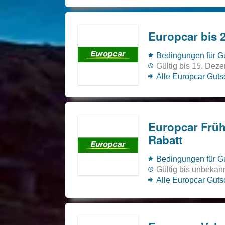
Europcar bis 
Bedingungen für Gu
Gültig bis 15. Dez
Alle Europcar Gut
Europcar Früh
Rabatt
Bedingungen für Gu
Gültig bis unbekan
Alle Europcar Gut