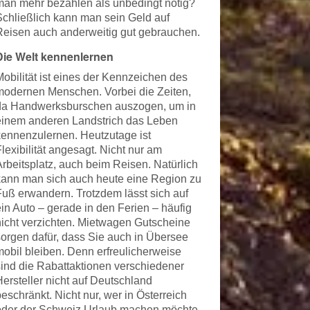
man mehr bezahlen als unbedingt nötig?
Schließlich kann man sein Geld auf
Reisen auch anderweitig gut gebrauchen.
Die Welt kennenlernen
Mobilität ist eines der Kennzeichen des
modernen Menschen. Vorbei die Zeiten,
da Handwerksburschen auszogen, um in
einem anderen Landstrich das Leben
kennenzulernen. Heutzutage ist
lexibilität angesagt. Nicht nur am
Arbeitsplatz, auch beim Reisen. Natürlich
kann man sich auch heute eine Region zu
Fuß erwandern. Trotzdem lässt sich auf
ein Auto – gerade in den Ferien – häufig
nicht verzichten. Mietwagen Gutscheine
sorgen dafür, dass Sie auch in Übersee
mobil bleiben. Denn erfreulicherweise
sind die Rabattaktionen verschiedener
Hersteller nicht auf Deutschland
eschränkt. Nicht nur, wer in Österreich
oder der Schweiz Urlaub machen möchte,