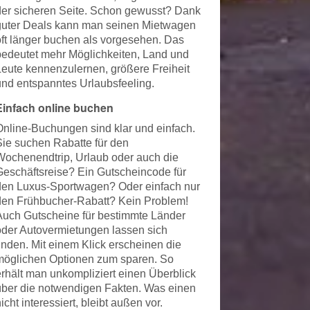
der sicheren Seite. Schon gewusst? Dank
guter Deals kann man seinen Mietwagen
oft länger buchen als vorgesehen. Das
bedeutet mehr Möglichkeiten, Land und
Leute kennenzulernen, größere Freiheit
und entspanntes Urlaubsfeeling.
Einfach online buchen
Online-Buchungen sind klar und einfach.
Sie suchen Rabatte für den
Wochenendtrip, Urlaub oder auch die
Geschäftsreise? Ein Gutscheincode für
den Luxus-Sportwagen? Oder einfach nur
den Frühbucher-Rabatt? Kein Problem!
Auch Gutscheine für bestimmte Länder
oder Autovermietungen lassen sich
finden. Mit einem Klick erscheinen die
möglichen Optionen zum sparen. So
erhält man unkompliziert einen Überblick
über die notwendigen Fakten. Was einen
icht interessiert, bleibt außen vor.