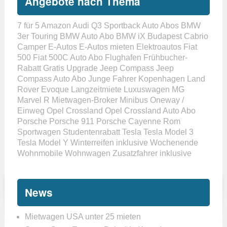
Angebote nach Thema
7 für 5
Amazon
Audi Q3 Sportback
Auto Abos
BMW
3er Touring
BMW Auto Abo
BMW iX
Budapest
Cabrio
Camper
E-Autos
E-Autos mieten
Elektroautos
Fiat
500
Fiat 500C Auto Abo
Flughafen
Frühbucher-
Rabatt
Gratis Upgrade
Jeep Compass
Jeep
Compass Auto Abo
Junge Fahrer
Kopenhagen
Land
Rover Evoque
Langzeitmiete
Luxuswagen
MG
Marvel R
Mietwagen-Broker
Minibus
Oneway /
Einweg
Opel Crossland
Opel Crossland Auto Abo
Porsche
Porsche 911
Porsche Cayenne
Rom
Sportwagen
Studentenrabatt
Tesla
Tesla Model 3
Tesla Model Y
Winterreifen inklusive
Wochenende
Wohnmobile
Wohnwagen
Zusatzfahrer inklusive
News
Mietwagen USA unter 25 mieten