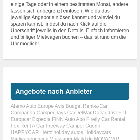
einige Tage oder in einem bestimmten Monat, andere
lassen sich unbegrenzt einlösen. Wie du das
jeweilige Angebot einlösen kannst und wieviel du
sparen kannst, findest du nach Klick auf die
Überschrift jeweils in den Details. Einfach informieren
und billiger Mietwagen buchen – das ist rund um die
Uhr möglich!
Angebote nach Anbieter
Alamo
Auto Europe
Avis
Budget Rent-a-Car
Campanda
CamperDays
CarDelMar
Dollar
driveFTI
Europcar
Expedia
FINN Auto Abo
Firefly Car Rental
Fox Rent A Car
Freeway Camper
Guerin
HAPPYCAR
Hertz
holiday autos
Holidaycars
Mietwagencheck
MietwagenMarkt.de
MOVACAR