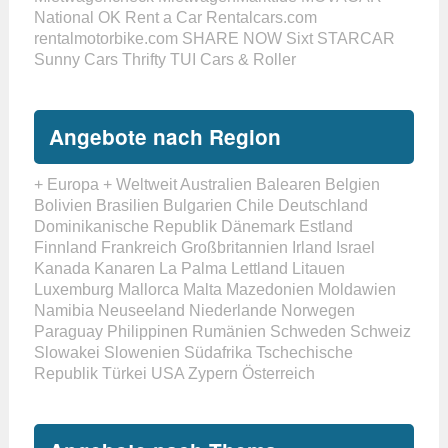
National
OK Rent a Car
Rentalcars.com
rentalmotorbike.com
SHARE NOW
Sixt
STARCAR
Sunny Cars
Thrifty
TUI Cars & Roller
Angebote nach Region
+ Europa
+ Weltweit
Australien
Balearen
Belgien
Bolivien
Brasilien
Bulgarien
Chile
Deutschland
Dominikanische Republik
Dänemark
Estland
Finnland
Frankreich
Großbritannien
Irland
Israel
Kanada
Kanaren
La Palma
Lettland
Litauen
Luxemburg
Mallorca
Malta
Mazedonien
Moldawien
Namibia
Neuseeland
Niederlande
Norwegen
Paraguay
Philippinen
Rumänien
Schweden
Schweiz
Slowakei
Slowenien
Südafrika
Tschechische
Republik
Türkei
USA
Zypern
Österreich