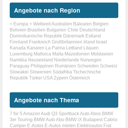
Angebote nach Region
+ Europa
+ Weltweit
Australien
Balearen
Belgien
Bolivien
Brasilien
Bulgarien
Chile
Deutschland
Dominikanische Republik
Dänemark
Estland
Finnland
Frankreich
Großbritannien
Irland
Israel
Kanada
Kanaren
La Palma
Lettland
Litauen
Luxemburg
Mallorca
Malta
Mazedonien
Moldawien
Namibia
Neuseeland
Niederlande
Norwegen
Paraguay
Philippinen
Rumänien
Schweden
Schweiz
Slowakei
Slowenien
Südafrika
Tschechische
Republik
Türkei
USA
Zypern
Österreich
Angebote nach Thema
7 für 5
Amazon
Audi Q3 Sportback
Auto Abos
BMW
3er Touring
BMW Auto Abo
BMW iX
Budapest
Cabrio
Camper
E-Autos
E-Autos mieten
Elektroautos
Fiat