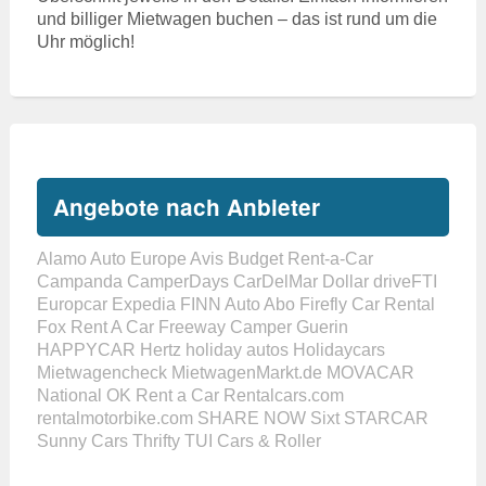
und billiger Mietwagen buchen – das ist rund um die
Uhr möglich!
Angebote nach Anbieter
Alamo
Auto Europe
Avis
Budget Rent-a-Car
Campanda
CamperDays
CarDelMar
Dollar
driveFTI
Europcar
Expedia
FINN Auto Abo
Firefly Car Rental
Fox Rent A Car
Freeway Camper
Guerin
HAPPYCAR
Hertz
holiday autos
Holidaycars
Mietwagencheck
MietwagenMarkt.de
MOVACAR
National
OK Rent a Car
Rentalcars.com
rentalmotorbike.com
SHARE NOW
Sixt
STARCAR
Sunny Cars
Thrifty
TUI Cars & Roller