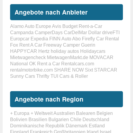
Angebote nach Anbieter
Alamo
Auto Europe
Avis
Budget Rent-a-Car
Campanda
CamperDays
CarDelMar
Dollar
driveFTI
Europcar
Expedia
FINN Auto Abo
Firefly Car Rental
Fox Rent A Car
Freeway Camper
Guerin
HAPPYCAR
Hertz
holiday autos
Holidaycars
Mietwagencheck
MietwagenMarkt.de
MOVACAR
National
OK Rent a Car
Rentalcars.com
rentalmotorbike.com
SHARE NOW
Sixt
STARCAR
Sunny Cars
Thrifty
TUI Cars & Roller
Angebote nach Region
+ Europa
+ Weltweit
Australien
Balearen
Belgien
Bolivien
Brasilien
Bulgarien
Chile
Deutschland
Dominikanische Republik
Dänemark
Estland
Finnland
Frankreich
Großbritannien
Irland
Israel