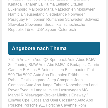
Kanada
Kanaren
La Palma
Lettland
Litauen
Luxemburg
Mallorca
Malta
Mazedonien
Moldawien
Namibia
Neuseeland
Niederlande
Norwegen
Paraguay
Philippinen
Rumänien
Schweden
Schweiz
Slowakei
Slowenien
Südafrika
Tschechische
Republik
Türkei
USA
Zypern
Österreich
Angebote nach Thema
7 für 5
Amazon
Audi Q3 Sportback
Auto Abos
BMW
3er Touring
BMW Auto Abo
BMW iX
Budapest
Cabrio
Camper
E-Autos
E-Autos mieten
Elektroautos
Fiat
500
Fiat 500C Auto Abo
Flughafen
Frühbucher-
Rabatt
Gratis Upgrade
Jeep Compass
Jeep
Compass Auto Abo
Junge Fahrer
Kopenhagen
Land
Rover Evoque
Langzeitmiete
Luxuswagen
MG
Marvel R
Mietwagen-Broker
Minibus
Oneway /
Einweg
Opel Crossland
Opel Crossland Auto Abo
Porsche
Porsche 911
Porsche Cayenne
Rom