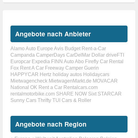
Angebote nach Anbieter
Alamo
Auto Europe
Avis
Budget Rent-a-Car
Campanda
CamperDays
CarDelMar
Dollar
driveFTI
Europcar
Expedia
FINN Auto Abo
Firefly Car Rental
Fox Rent A Car
Freeway Camper
Guerin
HAPPYCAR
Hertz
holiday autos
Holidaycars
Mietwagencheck
MietwagenMarkt.de
MOVACAR
National
OK Rent a Car
Rentalcars.com
rentalmotorbike.com
SHARE NOW
Sixt
STARCAR
Sunny Cars
Thrifty
TUI Cars & Roller
Angebote nach Region