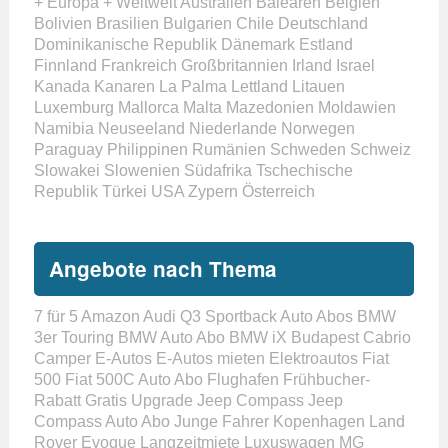
+ Europa
+ Weltweit
Australien
Balearen
Belgien
Bolivien
Brasilien
Bulgarien
Chile
Deutschland
Dominikanische Republik
Dänemark
Estland
Finnland
Frankreich
Großbritannien
Irland
Israel
Kanada
Kanaren
La Palma
Lettland
Litauen
Luxemburg
Mallorca
Malta
Mazedonien
Moldawien
Namibia
Neuseeland
Niederlande
Norwegen
Paraguay
Philippinen
Rumänien
Schweden
Schweiz
Slowakei
Slowenien
Südafrika
Tschechische
Republik
Türkei
USA
Zypern
Österreich
Angebote nach Thema
7 für 5
Amazon
Audi Q3 Sportback
Auto Abos
BMW
3er Touring
BMW Auto Abo
BMW iX
Budapest
Cabrio
Camper
E-Autos
E-Autos mieten
Elektroautos
Fiat
500
Fiat 500C Auto Abo
Flughafen
Frühbucher-
Rabatt
Gratis Upgrade
Jeep Compass
Jeep
Compass Auto Abo
Junge Fahrer
Kopenhagen
Land
Rover Evoque
Langzeitmiete
Luxuswagen
MG