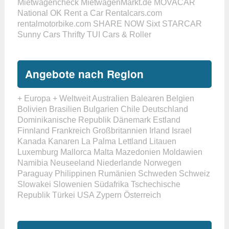
Mietwagencheck
MietwagenMarkt.de
MOVACAR
National
OK Rent a Car
Rentalcars.com
rentalmotorbike.com
SHARE NOW
Sixt
STARCAR
Sunny Cars
Thrifty
TUI Cars & Roller
Angebote nach Region
+ Europa
+ Weltweit
Australien
Balearen
Belgien
Bolivien
Brasilien
Bulgarien
Chile
Deutschland
Dominikanische Republik
Dänemark
Estland
Finnland
Frankreich
Großbritannien
Irland
Israel
Kanada
Kanaren
La Palma
Lettland
Litauen
Luxemburg
Mallorca
Malta
Mazedonien
Moldawien
Namibia
Neuseeland
Niederlande
Norwegen
Paraguay
Philippinen
Rumänien
Schweden
Schweiz
Slowakei
Slowenien
Südafrika
Tschechische
Republik
Türkei
USA
Zypern
Österreich