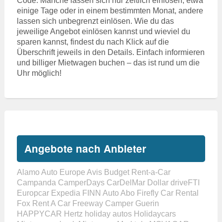
Code. Manche lassen sich nur zeitlich einlösen, etwa
einige Tage oder in einem bestimmten Monat, andere
lassen sich unbegrenzt einlösen. Wie du das
jeweilige Angebot einlösen kannst und wieviel du
sparen kannst, findest du nach Klick auf die
Überschrift jeweils in den Details. Einfach informieren
und billiger Mietwagen buchen – das ist rund um die
Uhr möglich!
Angebote nach Anbieter
Alamo
Auto Europe
Avis
Budget Rent-a-Car
Campanda
CamperDays
CarDelMar
Dollar
driveFTI
Europcar
Expedia
FINN Auto Abo
Firefly Car Rental
Fox Rent A Car
Freeway Camper
Guerin
HAPPYCAR
Hertz
holiday autos
Holidaycars