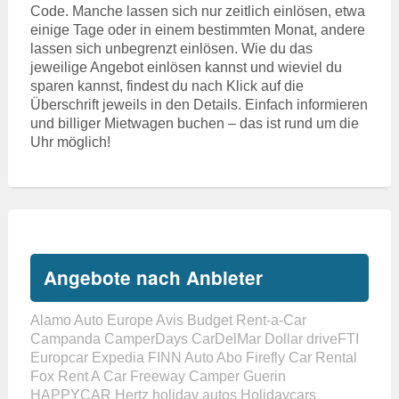
Code. Manche lassen sich nur zeitlich einlösen, etwa
einige Tage oder in einem bestimmten Monat, andere
lassen sich unbegrenzt einlösen. Wie du das
jeweilige Angebot einlösen kannst und wieviel du
sparen kannst, findest du nach Klick auf die
Überschrift jeweils in den Details. Einfach informieren
und billiger Mietwagen buchen – das ist rund um die
Uhr möglich!
Angebote nach Anbieter
Alamo
Auto Europe
Avis
Budget Rent-a-Car
Campanda
CamperDays
CarDelMar
Dollar
driveFTI
Europcar
Expedia
FINN Auto Abo
Firefly Car Rental
Fox Rent A Car
Freeway Camper
Guerin
HAPPYCAR
Hertz
holiday autos
Holidaycars