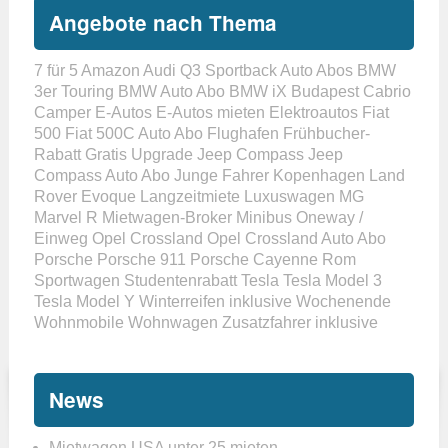
Angebote nach Thema
7 für 5
Amazon
Audi Q3 Sportback
Auto Abos
BMW
3er Touring
BMW Auto Abo
BMW iX
Budapest
Cabrio
Camper
E-Autos
E-Autos mieten
Elektroautos
Fiat
500
Fiat 500C Auto Abo
Flughafen
Frühbucher-
Rabatt
Gratis Upgrade
Jeep Compass
Jeep
Compass Auto Abo
Junge Fahrer
Kopenhagen
Land
Rover Evoque
Langzeitmiete
Luxuswagen
MG
Marvel R
Mietwagen-Broker
Minibus
Oneway /
Einweg
Opel Crossland
Opel Crossland Auto Abo
Porsche
Porsche 911
Porsche Cayenne
Rom
Sportwagen
Studentenrabatt
Tesla
Tesla Model 3
Tesla Model Y
Winterreifen inklusive
Wochenende
Wohnmobile
Wohnwagen
Zusatzfahrer inklusive
News
Mietwagen USA unter 25 mieten