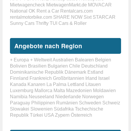
Mietwagencheck
MietwagenMarkt.de
MOVACAR
National
OK Rent a Car
Rentalcars.com
rentalmotorbike.com
SHARE NOW
Sixt
STARCAR
Sunny Cars
Thrifty
TUI Cars & Roller
Angebote nach Region
+ Europa
+ Weltweit
Australien
Balearen
Belgien
Bolivien
Brasilien
Bulgarien
Chile
Deutschland
Dominikanische Republik
Dänemark
Estland
Finnland
Frankreich
Großbritannien
Irland
Israel
Kanada
Kanaren
La Palma
Lettland
Litauen
Luxemburg
Mallorca
Malta
Mazedonien
Moldawien
Namibia
Neuseeland
Niederlande
Norwegen
Paraguay
Philippinen
Rumänien
Schweden
Schweiz
Slowakei
Slowenien
Südafrika
Tschechische
Republik
Türkei
USA
Zypern
Österreich