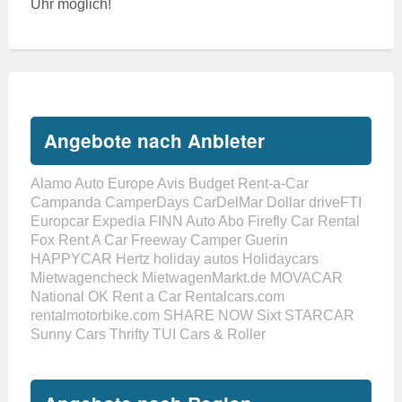
Uhr möglich!
Angebote nach Anbieter
Alamo
Auto Europe
Avis
Budget Rent-a-Car
Campanda
CamperDays
CarDelMar
Dollar
driveFTI
Europcar
Expedia
FINN Auto Abo
Firefly Car Rental
Fox Rent A Car
Freeway Camper
Guerin
HAPPYCAR
Hertz
holiday autos
Holidaycars
Mietwagencheck
MietwagenMarkt.de
MOVACAR
National
OK Rent a Car
Rentalcars.com
rentalmotorbike.com
SHARE NOW
Sixt
STARCAR
Sunny Cars
Thrifty
TUI Cars & Roller