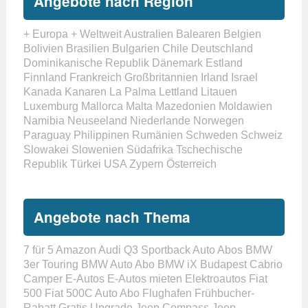
Angebote nach Region
+ Europa
+ Weltweit
Australien
Balearen
Belgien
Bolivien
Brasilien
Bulgarien
Chile
Deutschland
Dominikanische Republik
Dänemark
Estland
Finnland
Frankreich
Großbritannien
Irland
Israel
Kanada
Kanaren
La Palma
Lettland
Litauen
Luxemburg
Mallorca
Malta
Mazedonien
Moldawien
Namibia
Neuseeland
Niederlande
Norwegen
Paraguay
Philippinen
Rumänien
Schweden
Schweiz
Slowakei
Slowenien
Südafrika
Tschechische
Republik
Türkei
USA
Zypern
Österreich
Angebote nach Thema
7 für 5
Amazon
Audi Q3 Sportback
Auto Abos
BMW
3er Touring
BMW Auto Abo
BMW iX
Budapest
Cabrio
Camper
E-Autos
E-Autos mieten
Elektroautos
Fiat
500
Fiat 500C Auto Abo
Flughafen
Frühbucher-
Rabatt
Gratis Upgrade
Jeep Compass
Jeep