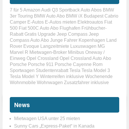
7 für 5
Amazon
Audi Q3 Sportback
Auto Abos
BMW
3er Touring
BMW Auto Abo
BMW iX
Budapest
Cabrio
Camper
E-Autos
E-Autos mieten
Elektroautos
Fiat
500
Fiat 500C Auto Abo
Flughafen
Frühbucher-
Rabatt
Gratis Upgrade
Jeep Compass
Jeep
Compass Auto Abo
Junge Fahrer
Kopenhagen
Land
Rover Evoque
Langzeitmiete
Luxuswagen
MG
Marvel R
Mietwagen-Broker
Minibus
Oneway /
Einweg
Opel Crossland
Opel Crossland Auto Abo
Porsche
Porsche 911
Porsche Cayenne
Rom
Sportwagen
Studentenrabatt
Tesla
Tesla Model 3
Tesla Model Y
Winterreifen inklusive
Wochenende
Wohnmobile
Wohnwagen
Zusatzfahrer inklusive
News
Mietwagen USA unter 25 mieten
Sunny Cars „Express-Paket“ in Kanada