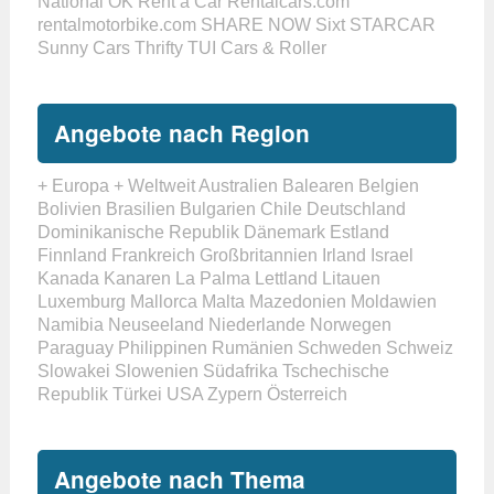
National
OK Rent a Car
Rentalcars.com
rentalmotorbike.com
SHARE NOW
Sixt
STARCAR
Sunny Cars
Thrifty
TUI Cars & Roller
Angebote nach Region
+ Europa
+ Weltweit
Australien
Balearen
Belgien
Bolivien
Brasilien
Bulgarien
Chile
Deutschland
Dominikanische Republik
Dänemark
Estland
Finnland
Frankreich
Großbritannien
Irland
Israel
Kanada
Kanaren
La Palma
Lettland
Litauen
Luxemburg
Mallorca
Malta
Mazedonien
Moldawien
Namibia
Neuseeland
Niederlande
Norwegen
Paraguay
Philippinen
Rumänien
Schweden
Schweiz
Slowakei
Slowenien
Südafrika
Tschechische
Republik
Türkei
USA
Zypern
Österreich
Angebote nach Thema