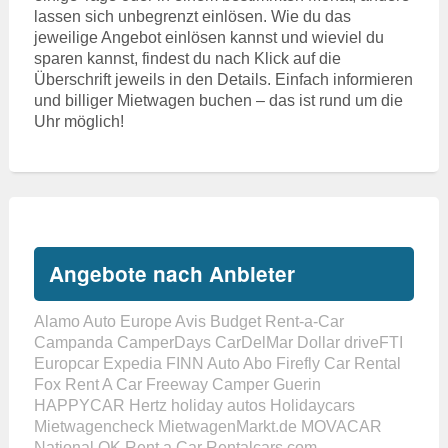
lassen sich unbegrenzt einlösen. Wie du das
jeweilige Angebot einlösen kannst und wieviel du
sparen kannst, findest du nach Klick auf die
Überschrift jeweils in den Details. Einfach informieren
und billiger Mietwagen buchen – das ist rund um die
Uhr möglich!
Angebote nach Anbieter
Alamo
Auto Europe
Avis
Budget Rent-a-Car
Campanda
CamperDays
CarDelMar
Dollar
driveFTI
Europcar
Expedia
FINN Auto Abo
Firefly Car Rental
Fox Rent A Car
Freeway Camper
Guerin
HAPPYCAR
Hertz
holiday autos
Holidaycars
Mietwagencheck
MietwagenMarkt.de
MOVACAR
National
OK Rent a Car
Rentalcars.com