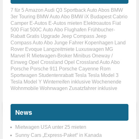
7 für 5
Amazon
Audi Q3 Sportback
Auto Abos
BMW
3er Touring
BMW Auto Abo
BMW iX
Budapest
Cabrio
Camper
E-Autos
E-Autos mieten
Elektroautos
Fiat
500
Fiat 500C Auto Abo
Flughafen
Frühbucher-
Rabatt
Gratis Upgrade
Jeep Compass
Jeep
Compass Auto Abo
Junge Fahrer
Kopenhagen
Land
Rover Evoque
Langzeitmiete
Luxuswagen
MG
Marvel R
Mietwagen-Broker
Minibus
Oneway /
Einweg
Opel Crossland
Opel Crossland Auto Abo
Porsche
Porsche 911
Porsche Cayenne
Rom
Sportwagen
Studentenrabatt
Tesla
Tesla Model 3
Tesla Model Y
Winterreifen inklusive
Wochenende
Wohnmobile
Wohnwagen
Zusatzfahrer inklusive
News
Mietwagen USA unter 25 mieten
Sunny Cars „Express-Paket“ in Kanada