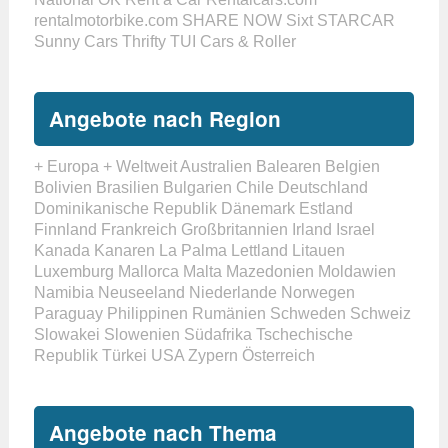
rentalmotorbike.com
SHARE NOW
Sixt
STARCAR
Sunny Cars
Thrifty
TUI Cars & Roller
Angebote nach Region
+ Europa
+ Weltweit
Australien
Balearen
Belgien
Bolivien
Brasilien
Bulgarien
Chile
Deutschland
Dominikanische Republik
Dänemark
Estland
Finnland
Frankreich
Großbritannien
Irland
Israel
Kanada
Kanaren
La Palma
Lettland
Litauen
Luxemburg
Mallorca
Malta
Mazedonien
Moldawien
Namibia
Neuseeland
Niederlande
Norwegen
Paraguay
Philippinen
Rumänien
Schweden
Schweiz
Slowakei
Slowenien
Südafrika
Tschechische
Republik
Türkei
USA
Zypern
Österreich
Angebote nach Thema